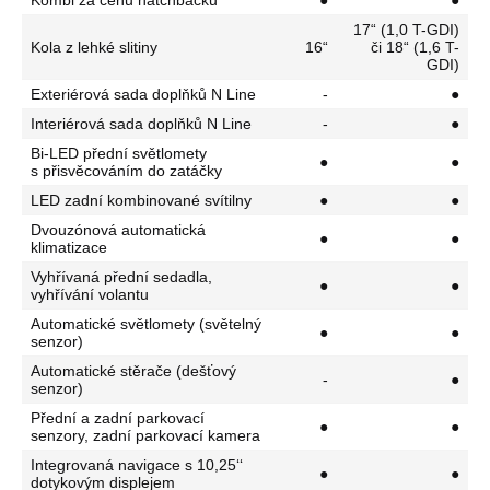
Kombi za cenu hatchbacku
●
●
17“ (1,0 T-GDI)
Kola z lehké slitiny
16“
či 18“ (1,6 T-
GDI)
Exteriérová sada doplňků N Line
-
●
Interiérová sada doplňků N Line
-
●
Bi-LED přední světlomety
●
●
s přisvěcováním do zatáčky
LED zadní kombinované svítilny
●
●
Dvouzónová automatická
●
●
klimatizace
Vyhřívaná přední sedadla,
●
●
vyhřívání volantu
Automatické světlomety (světelný
●
●
senzor)
Automatické stěrače (dešťový
-
●
senzor)
Přední a zadní parkovací
●
●
senzory, zadní parkovací kamera
Integrovaná navigace s 10,25‘‘
●
●
dotykovým displejem