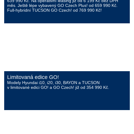
639 990 Kč
. Na operativní leasing již od 6 199 Kč bez DPH
měs. Ještě lépe vybavený
GO Czech Plus! od 659 990 Kč
.
Full-hybridní
TUCSON GO Czech! od 769 990 Kč!
Limitovaná edice GO!
Modely Hyundai
i10, i20, i30, BAYON a TUCSON
v limitované edici
GO! a GO Czech!
již od 354 990 Kč.