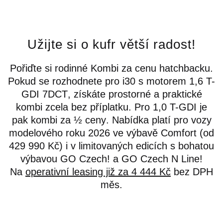
Užijte si o kufr větší radost!
Pořiďte si
rodinné Kombi za cenu hatchbacku
.
Pokud se rozhodnete pro i30 s motorem
1,6 T-
GDI 7DCT
, získáte prostorné a praktické
kombi
zcela bez příplatku
. Pro
1,0 T-GDI
je
pak kombi
za ½ ceny
. Nabídka platí pro vozy
modelového roku 2026 ve výbavě
Comfort
(od
429 990 Kč) i v limitovaných edicích s bohatou
výbavou
GO Czech! a GO Czech N Line!
Na
operativní leasing již za 4 444 Kč
bez DPH
měs.