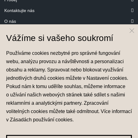
Kontaktujte nás
O nás
Konfigurátor
Vážíme si vašeho soukromí
Používáme cookies nezbytné pro správné fungování
webu, analýzu provozu a návštěvnosti a personalizaci
© Hyundai Motor Czech s.r.o.
obsahu a reklamy. Spravovat nebo blokovat využívání
Infocentrum
800 800 900
jednotlivých druhů cookies můžete v
Nastavení cookies
.
Pokud nám k tomu udělíte souhlas, můžeme informace
o užívání našich webových stránek také sdílet s našimi
reklamními a analytickými partnery. Zpracování
Nastavení cookies
volitelných cookies můžete také
odmítnout
. Více informací
Zásady zpracování osobních údajů
v
Zásadách používání cookies
.
Seznam příjemců
Správa souhlasů
Obchodní údaje