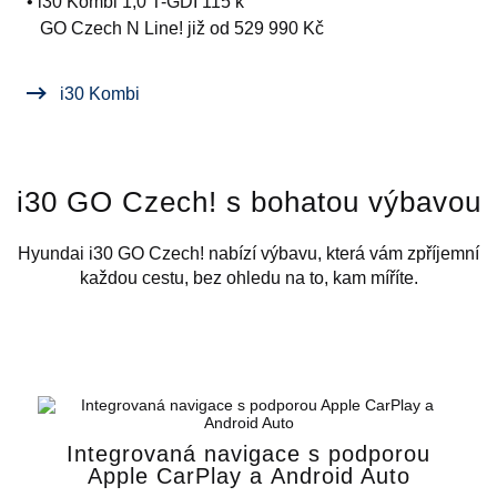
• i30
Kombi
1,0 T-GDI 115 k
GO Czech N Line!
již od 529 990 Kč
i30 Kombi
i30 GO Czech! s bohatou výbavou
Hyundai i30 GO Czech! nabízí výbavu, která vám zpříjemní
každou cestu, bez ohledu na to, kam míříte.
Integrovaná navigace s podporou
Apple CarPlay a Android Auto