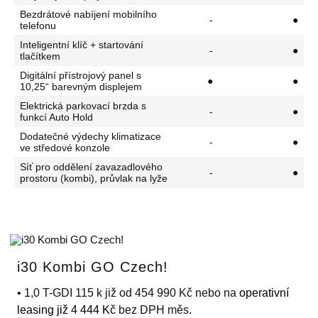
Bezdrátové nabíjení mobilního
-
●
telefonu
Inteligentní klíč + startování
-
●
tlačítkem
Digitální přístrojový panel s
●
●
10,25“ barevným displejem
Elektrická parkovací brzda s
-
●
funkcí Auto Hold
Dodatečné výdechy klimatizace
-
●
ve středové konzole
Síť pro oddělení zavazadlového
-
●
prostoru (kombi), průvlak na lyže
i30 Kombi GO Czech!
• 1,0 T-GDI 115 k již od 454 990 Kč nebo na
operativní
leasing již 4 444 Kč
bez DPH měs.