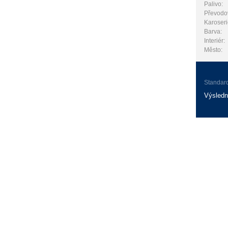
Palivo:
Převodo
Karoseri
Barva:
Interiér:
Město:
Standar
Výsledn