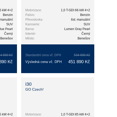
66 kW 4×2
Motorizace:
1,0 T-GDI 66 kW 4×2
Benzin
Palivo:
Benzin
 manuální
Převodovka:
6st. manuální
SUV
Karoserie:
SUV
lue Pearl
Barva:
Lumen Gray Pearl
Černý
Interiér:
Černý
Benešov
Město:
Benešov
4 890 Kč
Standardní cena vč. DPH
534 890 Kč
890 Kč
451 890 Kč
Výsledná cena vč. DPH
i30
GO Czech!
85 kW 4×2
Motorizace:
1,0 T-GDI 85 kW 4×2