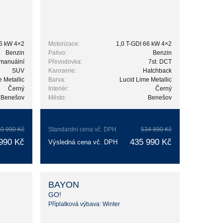
66 kW 4×2
Motorizace:
1,0 T-GDI 66 kW 4×2
Benzin
Palivo:
Benzin
 manuální
Převodovka:
7st. DCT
SUV
Karoserie:
Hatchback
 Metallic
Barva:
Lucid Lime Metallic
Černý
Interiér:
Černý
Benešov
Město:
Benešov
0 990 Kč
Standardní cena vč. DPH
534 890 Kč
990 Kč
435 990 Kč
Výsledná cena vč. DPH
BAYON
GO!
Příplatková výbava: Winter