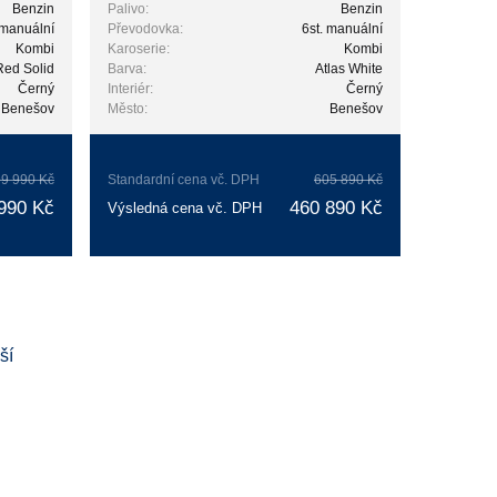
Benzin
Palivo:
Benzin
 manuální
Převodovka:
6st. manuální
Kombi
Karoserie:
Kombi
Red Solid
Barva:
Atlas White
Černý
Interiér:
Černý
Benešov
Město:
Benešov
9 990 Kč
Standardní cena vč. DPH
605 890 Kč
990 Kč
460 890 Kč
Výsledná cena vč. DPH
ší