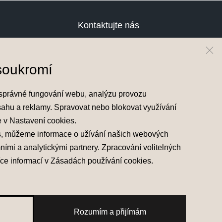
Kontaktujte nás
Testovací jízda
Cenová nabídka
soukromí
Odběr novinek
Hyundai Finance
správné fungování webu, analýzu provozu
O nás
sahu a reklamy. Spravovat nebo blokovat využívání
e v
Nastavení cookies
.
Pro věřitele
s, můžeme informace o užívání našich webových
mními a analytickými partnery. Zpracování volitelných
íce informací v
Zásadách používání cookies
.
Rozumím a přijímám