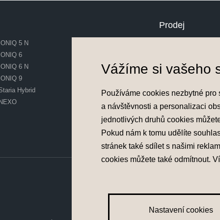
Prodej
IONIQ 5 N
Skladové vozy
IONIQ 6
Předváděcí vozy
Vážíme si vašeho 
IONIQ 6 N
Ojeté vozy
IONIQ 9
Financování vozu
Staria Hybrid
Akční nabídky
Používáme cookies nezbytné pro 
NEXO
a návštěvnosti a personalizaci ob
Konfigurátor
jednotlivých druhů cookies můžet
Pokud nám k tomu udělíte souhla
Konfigurátor
stránek také sdílet s našimi rekla
cookies můžete také
odmítnout
. V
Nastavení cookies