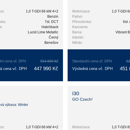
ce:
1,0 T-GDI 66 kW 4×2
Motorizace:
1,0 T-GDI 
Benzin
Palivo:
vka:
7st. DCT
Převodovka:
6st.
e:
Hatchback
Karoserie:
Lucid Lime Metallic
Barva:
Vibrant B
Černý
Interiér:
Benešov
Město:
dní cena vč. DPH
554 890 Kč
Standardní cena vč. DPH
53
447 990 Kč
451 
á cena vč. DPH
Výsledná cena vč. DPH
i30
GO Czech!
ová výbava: Winter
ce:
1,0 T-GDI 66 kW 4×2
Motorizace:
1,0 T-GDI 