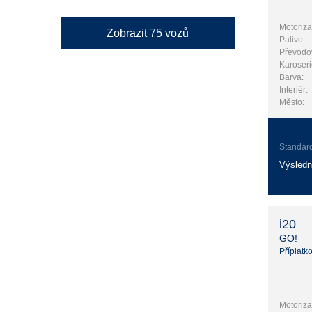
Motoriza
Zobrazit
75
vozů
Palivo:
Převodo
Karoseri
Barva:
Interiér:
Město:
Standar
Výsledn
i20
GO!
Příplatk
Motoriza