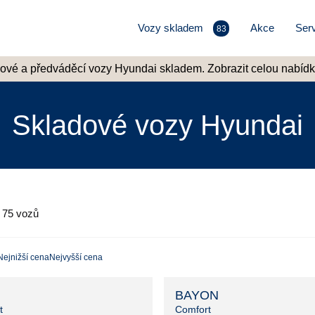
Vozy skladem
Akce
Serv
83
ové a předváděcí vozy Hyundai skladem. Zobrazit celou nabídk
Skladové vozy Hyundai
o
75
vozů
Nejnižší cena
Nejvyšší cena
BAYON
t
Comfort