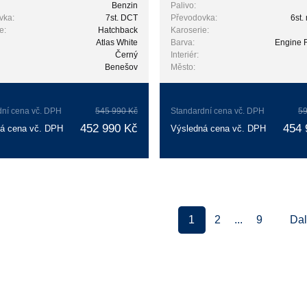
Benzin
Palivo:
vka:
7st. DCT
Převodovka:
6st.
e:
Hatchback
Karoserie:
Atlas White
Barva:
Engine 
Černý
Interiér:
Benešov
Město:
dní cena vč. DPH
545 990 Kč
Standardní cena vč. DPH
59
452 990 Kč
454 
á cena vč. DPH
Výsledná cena vč. DPH
1
2
...
9
Dal