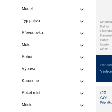
Model
Typ paliva
Motoriza
Palivo:
Převodo
Převodovka
Karoseri
Barva:
Motor
Interiér:
Město:
Pohon
Standar
Výbava
Výsledn
Karoserie
i20
Počet míst
GO!
Příplatk
Město